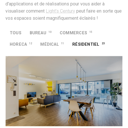
d'applications et de réalisations pour vous aider à
visualiser comment
Light’s Century
peut faire en sorte que
vos espaces soient magnifiquement éclairés !
TOUS
BUREAU
10
COMMERCES
15
HORECA
12
MÉDICAL
11
RÉSIDENTIEL
23