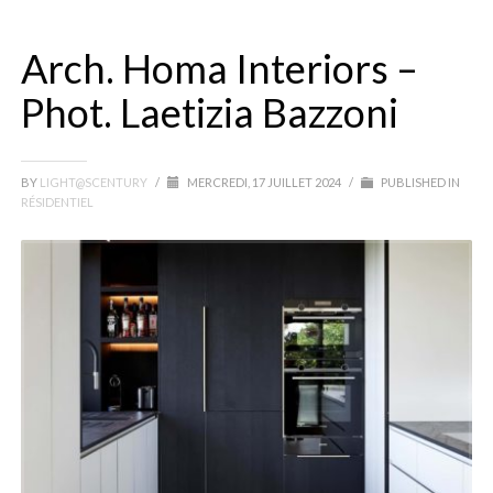
Arch. Homa Interiors –
Phot. Laetizia Bazzoni
BY
LIGHT@SCENTURY
/
MERCREDI, 17 JUILLET 2024
/
PUBLISHED IN
RÉSIDENTIEL