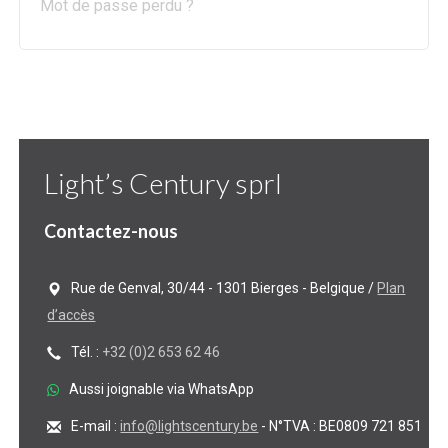
Mot de passe perdu ?
Light’s Century sprl
Contactez-nous
Rue de Genval, 30/44 - 1301 Bierges - Belgique /
Plan
d’accès
Tél. :
+32 (0)2 653 62 46
Aussi joignable via WhatsApp
E-mail :
info@lightscentury.be
- N°TVA : BE0809 721 851