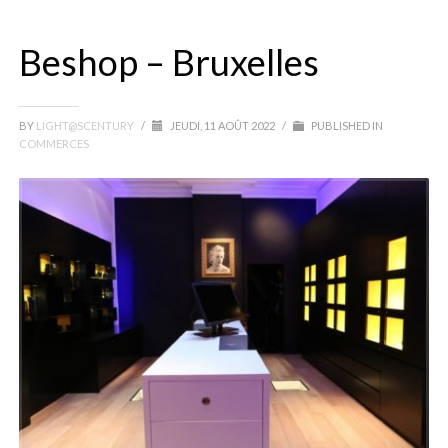
Beshop – Bruxelles
BY
LIGHT@SCENTURY
/
JEUDI, 11 AOÛT 2022
/
PUBLISHED IN
COMMERCES