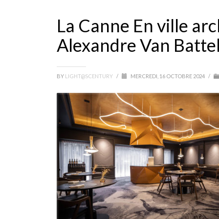
La Canne En ville ar
Alexandre Van Batte
BY
LIGHT@SCENTURY
/
MERCREDI, 16 OCTOBRE 2024
/