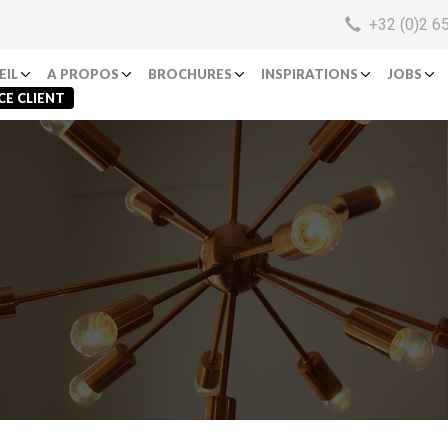
+32 (0)2 6
EIL
A PROPOS
BROCHURES
INSPIRATIONS
JOBS
CE CLIENT