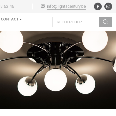
info@lightscentury.be
53 62 46
Recherche
CONTACT
de
produits