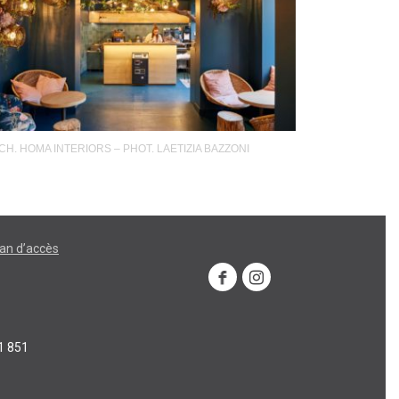
CH. HOMA INTERIORS – PHOT. LAETIZIA BAZZONI
lan d’accès
1 851