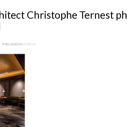
chitect Christophe Ternest p
l
PUBLISHED IN
HORECA