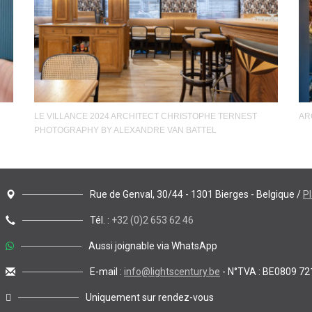
LE VILLANCE 2024 ARCHITECT CHRISTOPHE TERNEST
AR
PHOTOGRAPHY BY ALEXANDRE VAN BATTEL
Rue de Genval, 30/44 - 1301 Bierges - Belgique /
P
Tél. :
+32 (0)2 653 62 46
Aussi joignable via WhatsApp
E-mail :
info@lightscentury.be
- N°TVA : BE0809 72
Uniquement sur rendez-vous