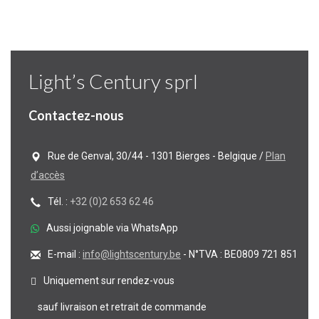
Light’s Century sprl
Contactez-nous
Rue de Genval, 30/44 - 1301 Bierges - Belgique /
Plan
d’accès
Tél. :
+32 (0)2 653 62 46
Aussi joignable via WhatsApp
E-mail :
info@lightscentury.be
- N°TVA : BE0809 721 851
Uniquement sur rendez-vous
sauf livraison et retrait de commande