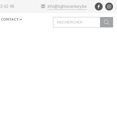
info@lightscentury.be
53 62 46
Recherche
CONTACT
de
produits