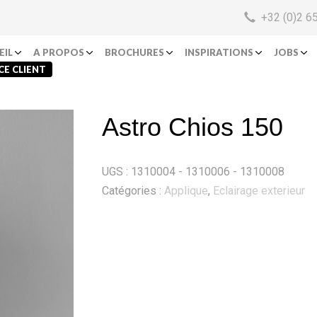
+32 (0)2 6
EIL
A PROPOS
BROCHURES
INSPIRATIONS
JOBS
CE CLIENT
Astro Chios 150
UGS :
1310004 - 1310006 - 1310008
Catégories :
Applique
,
Eclairage exterieur