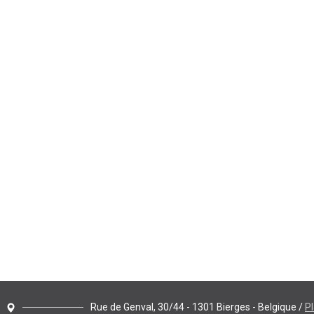
Rue de Genval, 30/44 - 1301 Bierges - Belgique /
P