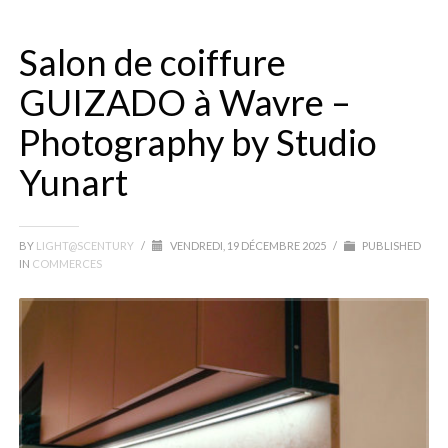
Salon de coiffure
GUIZADO à Wavre –
Photography by Studio
Yunart
BY
LIGHT@SCENTURY
/
VENDREDI, 19 DÉCEMBRE 2025
/
PUBLISHED
IN
COMMERCES