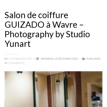
Salon de coiffure
GUIZADO à Wavre –
Photography by Studio
Yunart
BY
LIGHT@SCENTURY
/
VENDREDI, 19 DÉCEMBRE 2025
/
PUBLISHED
IN
COMMERCES