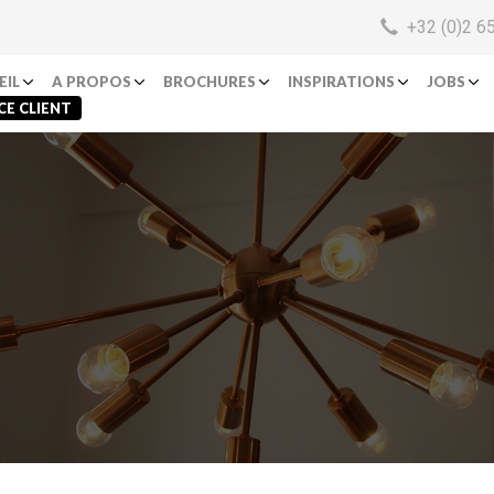
+32 (0)2 6
EIL
A PROPOS
BROCHURES
INSPIRATIONS
JOBS
CE CLIENT