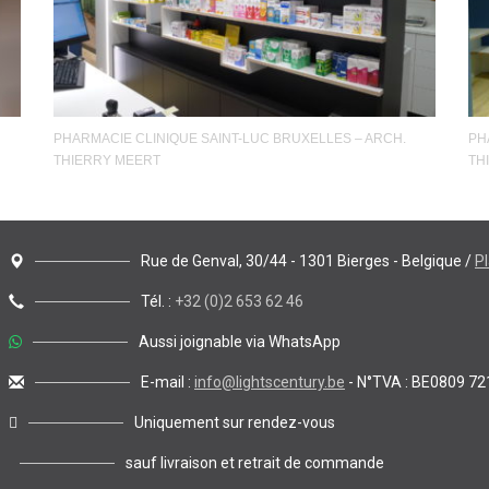
PHARMACIE CLINIQUE SAINT-LUC BRUXELLES – ARCH.
PH
THIERRY MEERT
TH
Rue de Genval, 30/44 - 1301 Bierges - Belgique /
P
Tél. :
+32 (0)2 653 62 46
Aussi joignable via WhatsApp
E-mail :
info@lightscentury.be
- N°TVA : BE0809 72
Uniquement sur rendez-vous
sauf livraison et retrait de commande