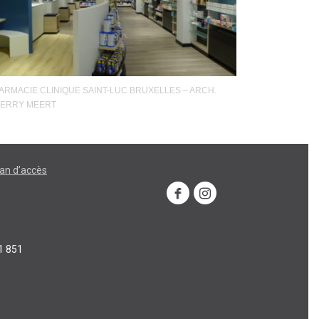
ARMACIE CLINIQUE SAINT-LUC BRUXELLES – ARCH.
IERRY MEERT
lan d’accès
1 851