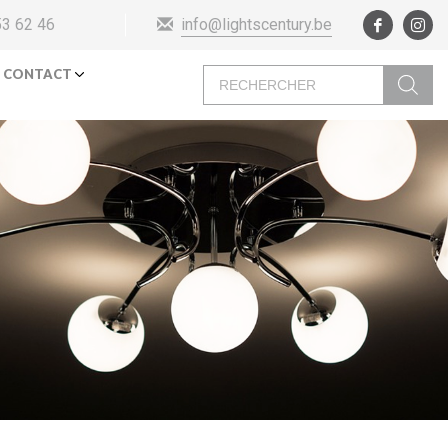
info@lightscentury.be
53 62 46
Recherche
CONTACT
de
produits