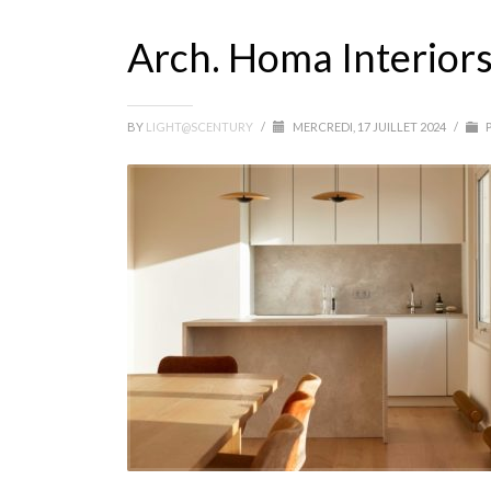
Arch. Homa Interiors 
BY
LIGHT@SCENTURY
/
MERCREDI, 17 JUILLET 2024
/
P