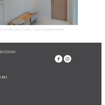
 PLUS ARCHITECTURE – PHOT. ANDREA ANONI
lan d’accès
1 851