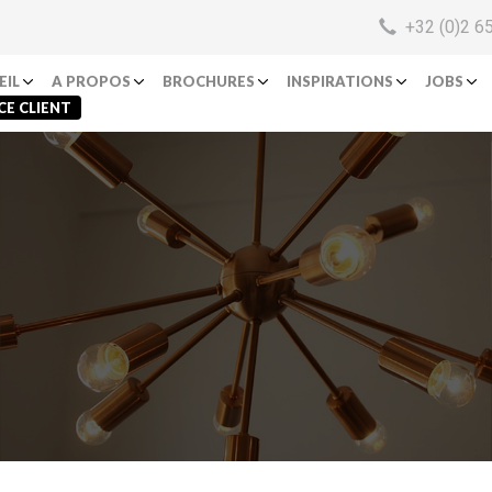
+32 (0)2 6
EIL
A PROPOS
BROCHURES
INSPIRATIONS
JOBS
CE CLIENT