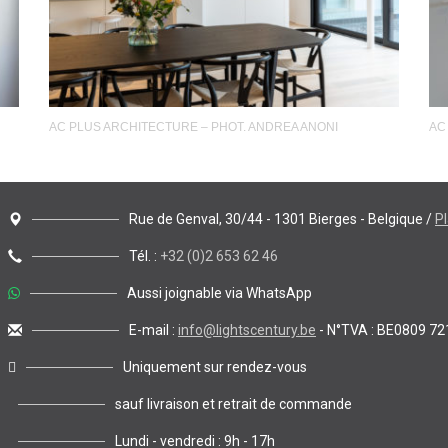
AC PLUS ARCHITECTURE – PHOT. ANDREA ANONI
AC
Rue de Genval, 30/44 - 1301 Bierges - Belgique /
P
Tél. :
+32 (0)2 653 62 46
Aussi joignable via WhatsApp
E-mail :
info@lightscentury.be
- N°TVA : BE0809 72
Uniquement sur rendez-vous
sauf livraison et retrait de commande
Lundi - vendredi : 9h - 17h