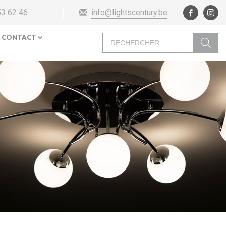
info@lightscentury.be
53 62 46
Recherche
CONTACT
de
produits