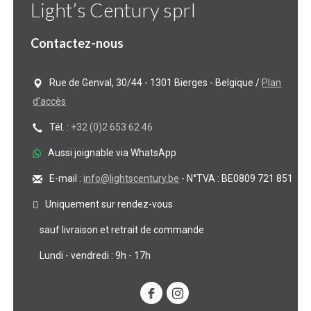
Light’s Century sprl
Contactez-nous
Rue de Genval, 30/44 - 1301 Bierges - Belgique /
Plan
d’accès
Tél. :
+32 (0)2 653 62 46
Aussi joignable via WhatsApp
E-mail :
info@lightscentury.be
- N°TVA : BE0809 721 851
Uniquement sur rendez-vous
sauf livraison et retrait de commande
Lundi - vendredi : 9h - 17h